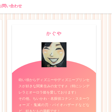
お問い合わせ
かぐや
幼い頃からディズニーやディズニープリンセ
スが好きな関東住みの女です♬（特にシンデ
レラとオーロラ姫を愛しております）
その他、ちいかわ・名探偵コナン・スターウ
ォーズ・鬼滅の刃・バイオハザードなどな
ど、好きなもの満載です！