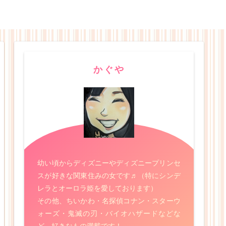
かぐや
幼い頃からディズニーやディズニープリンセ
スが好きな関東住みの女です♬（特にシンデ
レラとオーロラ姫を愛しております）
その他、ちいかわ・名探偵コナン・スターウ
ォーズ・鬼滅の刃・バイオハザードなどな
ど、好きなもの満載です！