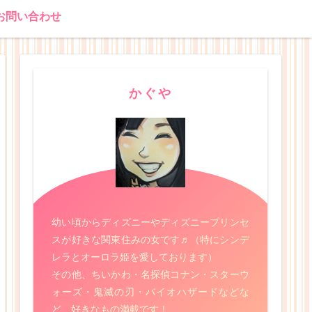
お問い合わせ
かぐや
幼い頃からディズニーやディズニープリンセ
スが好きな関東住みの女です♬（特にシンデ
レラとオーロラ姫を愛しております）
その他、ちいかわ・名探偵コナン・スターウ
ォーズ・鬼滅の刃・バイオハザードなどな
ど、好きなもの満載です！