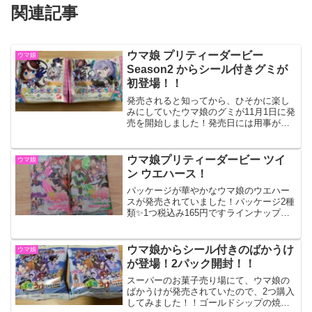
関連記事
ウマ娘 プリティーダービー
ウマ娘
Season2 からシール付きグミが
初登場！！
発売されると知ってから、ひそかに楽し
みにしていたウマ娘のグミが11月1日に発
売を開始しました！発売日には用事があ
って買いに行けなかったので、売り切れ
ないか心配だったのですが、次の日無事
にスーパーに沢山売っていたので、5パッ
ウマ娘プリティーダービー ツイ
ウマ娘
ク購入してきました...
ン ウエハース！
パッケージが華やかなウマ娘のウエハー
スが発売されていました！パッケージ2種
類✨1つ税込み165円ですラインナップは
全28種類中でも、勝負服のキャラクター
カードはホログラム&箔押しの豪華仕様だ
そうです今回はこのカードが一番のレア
ウマ娘からシール付きのばかうけ
ウマ娘
扱いのようです...
が登場！2パック開封！！
スーパーのお菓子売り場にて、ウマ娘の
ばかうけが発売されていたので、2つ購入
してみました！！ゴールドシップの焼き