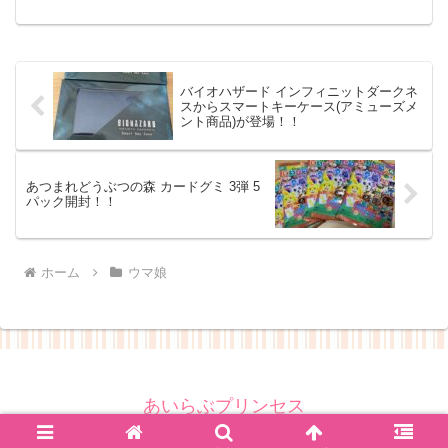
そばを再現した、「ゴールドシップの特
製からしマヨやきそば風味」のばかうけ
に、全20種類の中からシールが1枚付属し
たものになりますし...
バイオハザード インフィニットダークネ
スからスマートキーケース(アミューズメ
ント商品)が登場！！
あつまれどうぶつの森 カードグミ 3弾 5
パック開封！！
ホーム
ウマ娘
あいらぶプリンセス
© 2019 あいらぶプリンセス.