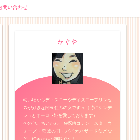
お問い合わせ
かぐや
幼い頃からディズニーやディズニープリンセ
スが好きな関東住みの女です♬（特にシンデ
レラとオーロラ姫を愛しております）
その他、ちいかわ・名探偵コナン・スターウ
ォーズ・鬼滅の刃・バイオハザードなどな
ど、好きなもの満載です！