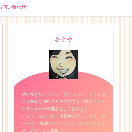
お問い合わせ
かぐや
幼い頃からディズニーやディズニープリンセ
スが好きな関東住みの女です♬（特にシンデ
レラとオーロラ姫を愛しております）
その他、ちいかわ・名探偵コナン・スターウ
ォーズ・鬼滅の刃・バイオハザードなどな
ど、好きなもの満載です！